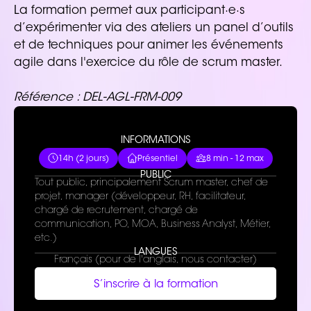
La formation permet aux participant·e·s
d’expérimenter via des ateliers un panel d’outils
et de techniques pour animer les événements
agile dans l'exercice du rôle de scrum master.
Référence : DEL-AGL-FRM-009
INFORMATIONS
14h (2 jours)
Présentiel
8 min - 12 max
PUBLIC
Tout public, principalement Scrum master, chef de
projet, manager (développeur, RH, facilitateur,
chargé de recrutement, chargé de
communication, PO, MOA, Business Analyst, Métier,
etc.)
LANGUES
Français (pour de l'anglais, nous contacter)
S’inscrire à la formation