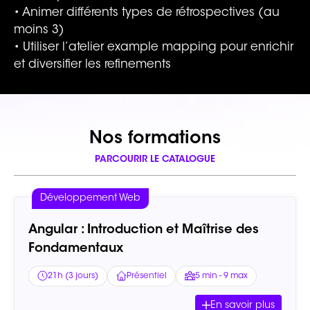
• Animer différents types de rétrospectives (au
moins 3)
• Utiliser l’atelier example mapping pour enrichir
et diversifier les refinements
Nos formations
PARCOURIR LE CATALOGUE
Développement Web
Angular : Introduction et Maîtrise des
Fondamentaux
21h (3 jours)
Présentiel
5 min - 9 max
En savoir plus